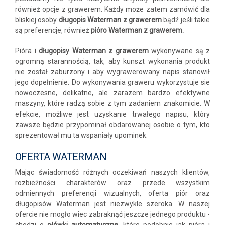
również opcje z grawerem. Każdy może zatem zamówić dla
bliskiej osoby
długopis Waterman z grawerem
bądź jeśli takie
są preferencje, również
pióro Waterman z grawerem.
Pióra i
długopisy Waterman z grawerem
wykonywane są z
ogromną starannością, tak, aby kunszt wykonania produkt
nie został zaburzony i aby wygrawerowany napis stanowił
jego dopełnienie. Do wykonywania graweru wykorzystuje sie
nowoczesne, delikatne, ale zarazem bardzo efektywne
maszyny, które radzą sobie z tym zadaniem znakomicie. W
efekcie, możliwe jest uzyskanie trwałego napisu, który
zawsze będzie przypominał obdarowanej osobie o tym, kto
sprezentował mu ta wspaniały upominek.
OFERTA WATERMAN
Mając świadomość różnych oczekiwań naszych klientów,
rozbieżności charakterów oraz przede wszystkim
odmiennych preferencji wizualnych, oferta piór oraz
długopisów Waterman jest niezwykle szeroka. W naszej
ofercie nie mogło wiec zabraknąć jeszcze jednego produktu -