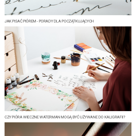
JAK PISAĆ PIÓREM - PORADY DLA POCZĄTKUJĄCYCH
CZY PIÓRA WIECZNE WATERMAN MOGĄ BYĆ UŻYWANE DO KALIGRAFII?