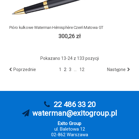
Pióro kulkowe Waterman Hémisphère Czerń Matowa GT
300,26 zł
Pokazano 13-24 z 133 pozycji
…
Poprzednie
1
2
3
12
Następne
22 486 33 20
waterman@exitogroup.pl
Exito Group
ul. Baletowa 12
02-862 Warszawa