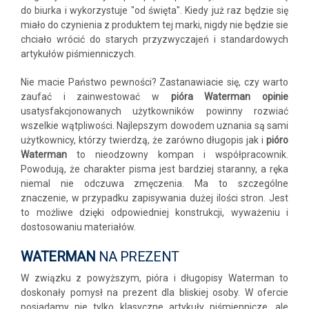
do biurka i wykorzystuje "od święta". Kiedy już raz będzie się
miało do czynienia z produktem tej marki, nigdy nie będzie sie
chciało wrócić do starych przyzwyczajeń i standardowych
artykułów piśmienniczych.
Nie macie Państwo pewności? Zastanawiacie się, czy warto
zaufać i zainwestować w
pióra Waterman opinie
usatysfakcjonowanych użytkowników powinny rozwiać
wszelkie wątpliwości. Najlepszym dowodem uznania są sami
użytkownicy, którzy twierdzą, że zarówno długopis jak i
pióro
Waterman
to nieodzowny kompan i współpracownik.
Powodują, że charakter pisma jest bardziej staranny, a ręka
niemal nie odczuwa zmęczenia. Ma to szczególne
znaczenie, w przypadku zapisywania dużej ilości stron. Jest
to możliwe dzięki odpowiedniej konstrukcji, wyważeniu i
dostosowaniu materiałów.
WATERMAN
NA PREZENT
W związku z powyższym, pióra i długopisy Waterman to
doskonały pomysł na prezent dla bliskiej osoby. W ofercie
posiadamy nie tylko klasyczne artykuły piśmiennicze, ale