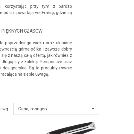
a, korzystając przy tym z bardzo
 od linii powstają we Francji, gdzie są
 PIĘKNYCH CZASÓW
ste poprzedniego wieku oraz ulubione
pewnością górna półka i zawsze dobry
ię z naszą całą ofertą, jak również z
ługopisy z kolekcji Perspective oraz
 i designerskie. Są to produkty równie
wracająca na siebie uwagę.
Cena, rosnąco
j wg: