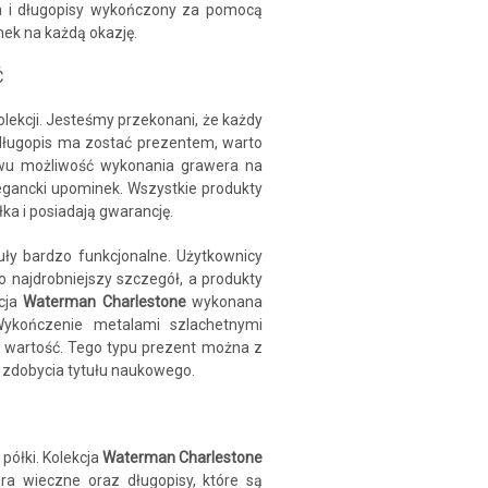
ra i długopisy wykończony za pomocą
nek na każdą okazję.
Ć
lekcji. Jesteśmy przekonani, że każdy
b długopis ma zostać prezentem, warto
twu możliwość wykonania grawera na
egancki upominek. Wszystkie produkty
a i posiadają gwarancję.
uły bardzo funkcjonalne. Użytkownicy
o najdrobniejszy szczegół, a produkty
kcja
Waterman Charlestone
wykonana
 Wykończenie metalami szlachetnymi
ch wartość. Tego typu prezent można z
 zdobycia tytułu naukowego.
 półki. Kolekcja
Waterman Charlestone
óra wieczne oraz długopisy, które są