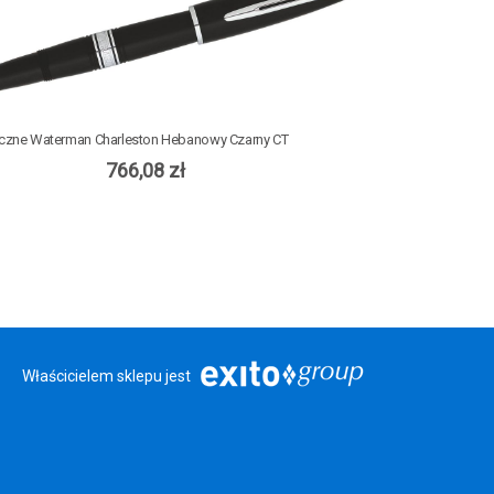
eczne Waterman Charleston Hebanowy Czarny CT
766,08 zł
Właścicielem sklepu jest