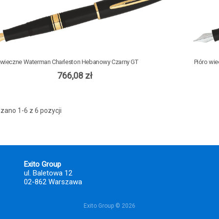
 wieczne Waterman Charleston Hebanowy Czarny GT
Pióro wi
766,08 zł
zano 1-6 z 6 pozycji
Exito Group
ul. Baletowa 12
02-862 Warszawa
Exito Group © 2026