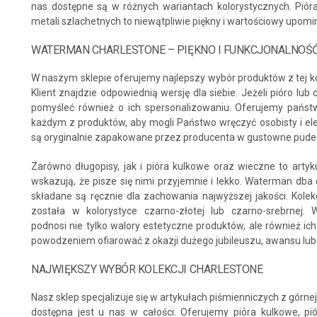
nas dostępne są w różnych wariantach kolorystycznych. Pió
metali szlachetnych to niewątpliwie piękny i wartościowy upomi
WATERMAN CHARLESTONE – PIĘKNO I FUNKCJONALNOŚ
W naszym sklepie oferujemy najlepszy wybór produktów z tej ko
Klient znajdzie odpowiednią wersję dla siebie. Jeżeli pióro lu
pomyśleć również o ich spersonalizowaniu. Oferujemy pańs
każdym z produktów, aby mogli Państwo wręczyć osobisty i el
są oryginalnie zapakowane przez producenta w gustowne pudełk
Zarówno długopisy, jak i pióra kulkowe oraz wieczne to artyk
wskazują, że pisze się nimi przyjemnie i lekko. Waterman dba 
składane są ręcznie dla zachowania najwyższej jakości. Kole
została w kolorystyce czarno-złotej lub czarno-srebrnej.
podnosi nie tylko walory estetyczne produktów, ale również i
powodzeniem ofiarować z okazji dużego jubileuszu, awansu lub
NAJWIĘKSZY WYBÓR KOLEKCJI CHARLESTONE
Nasz sklep specjalizuje się w artykułach piśmienniczych z górnej
dostępna jest u nas w całości. Oferujemy pióra kulkowe, pi