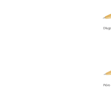
Długo
Pióro