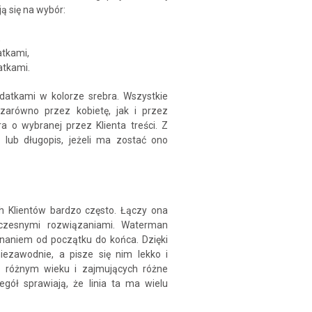
ją się na wybór:
,
atkami,
atkami.
odatkami w kolorze srebra. Wszystkie
arówno przez kobietę, jak i przez
 o wybranej przez Klienta treści. Z
 lub długopis, jeżeli ma zostać ono
h Klientów bardzo często. Łączy ona
czesnymi rozwiązaniami. Waterman
onaniem od początku do końca. Dzięki
iezawodnie, a pisze się nim lekko i
 w różnym wieku i zajmujących różne
gół sprawiają, że linia ta ma wielu