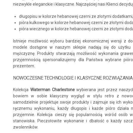
niezwykle eleganckie i klasyczne. Najczęściej nasi Klienci decydu
długopisu w kolorze hebanowej czerni ze złotymi dodatkami
pióra kulkowego w kolorze hebanowej czerni ze złotymi dod
pióra wiecznego w kolorze hebanowej czerni ze złotymi dod
Istnieje możliwość wyboru bardziej ekonomicznej wersji z d
modele dostępne w naszym sklepie nadają się do użytku z
mężczyznę. Produkty stwarzają możliwość wykonania grawera
przyjemnością spersonalizujemy dla Państwa wybrane pióro
prezentem.
NOWOCZESNE TECHNOLOGIE I KLASYCZNE ROZWIĄZANIA
Kolekcja
Waterman Charlestone
wybierana jest przez naszyc
bowiem w sobie klasyczny wygląd w stylu retro z nowo
samodzielnie projektuje swoje produkty i zajmuje się ich wyk
ręcznemu wykonaniu, każdy długopis i każde pióro działa n
przyjemnie. Kolekcja cieszy się popularnością wśród osób
stanowiska. Pieczołowite wykonanie i dbałość o każdy szcze
zwolenników.