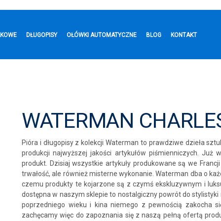
LKOWE
DŁUGOPISY
OŁÓWKI AUTOMATYCZNE
BLOG
KONTAKT
WATERMAN CHARLE
Pióra i długopisy z kolekcji Waterman to prawdziwe dzieła sztuki
produkcji najwyższej jakości artykułów piśmienniczych. Już
produkt. Dzisiaj wszystkie artykuły produkowane są we Francji 
trwałość, ale również misterne wykonanie. Waterman dba o każd
czemu produkty te kojarzone są z czymś ekskluzywnym i luk
dostępna w naszym sklepie to nostalgiczny powrót do stylistyki 
poprzedniego wieku i kina niemego z pewnością zakocha się 
zachęcamy więc do zapoznania się z naszą pełną ofertą pro