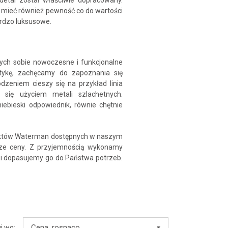
detal został właściwie dopracowany.
 mieć również pewność co do wartości
rdzo luksusowe.
cych sobie nowoczesne i funkcjonalne
etykę, zachęcamy do zapoznania się
zeniem cieszy się na przykład linia
 się użyciem metali szlachetnych.
niebieski odpowiednik, równie chętnie
duktów Waterman dostępnych w naszym
ze ceny. Z przyjemnością wykonamy
i dopasujemy go do Państwa potrzeb.
Cena, rosnąco
j wg: