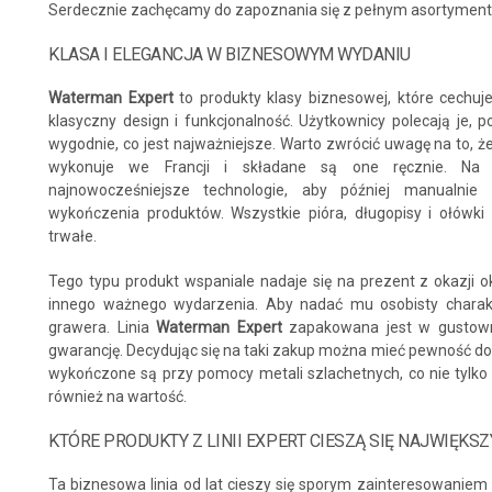
Serdecznie zachęcamy do zapoznania się z pełnym asortymente
KLASA I ELEGANCJA W BIZNESOWYM WYDANIU
Waterman Expert
to produkty klasy biznesowej, które cechuje
klasyczny design i funkcjonalność. Użytkownicy polecają je, p
wygodnie, co jest najważniejsze. Warto zwrócić uwagę na to, 
wykonuje we Francji i składane są one ręcznie. Na e
najnowocześniejsze technologie, aby później manualnie
wykończenia produktów. Wszystkie pióra, długopisy i ołówki
trwałe.
Tego typu produkt wspaniale nadaje się na prezent z okazji o
innego ważnego wydarzenia. Aby nadać mu osobisty charak
grawera. Linia
Waterman Expert
zapakowana jest w gustowne
gwarancję. Decydując się na taki zakup można mieć pewność dobre
wykończone są przy pomocy metali szlachetnych, co nie tylko 
również na wartość.
KTÓRE PRODUKTY Z LINII EXPERT CIESZĄ SIĘ NAJWIĘK
Ta biznesowa linia od lat cieszy się sporym zainteresowaniem