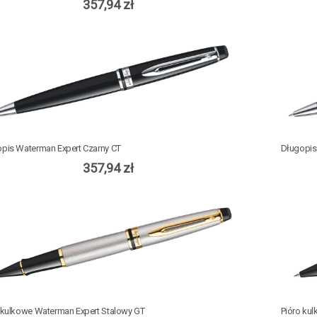
357,94 zł
pis Waterman Expert Czarny CT
Długopis
357,94 zł
 kulkowe Waterman Expert Stalowy GT
Pióro ku