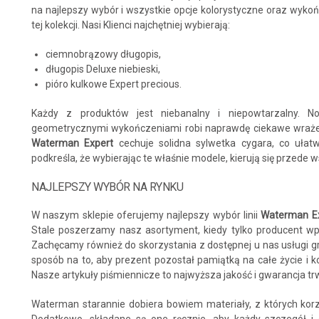
na najlepszy wybór i wszystkie opcje kolorystyczne oraz wyko
tej kolekcji. Nasi Klienci najchętniej wybierają:
ciemnobrązowy długopis,
długopis Deluxe niebieski,
pióro kulkowe Expert precious.
Każdy z produktów jest niebanalny i niepowtarzalny. 
geometrycznymi wykończeniami robi naprawdę ciekawe wrażenie.
Waterman Expert
cechuje solidna sylwetka cygara, co ułatw
podkreśla, że wybierając te właśnie modele, kierują się przede 
NAJLEPSZY WYBÓR NA RYNKU
W naszym sklepie oferujemy najlepszy wybór linii
Waterman E
Stale poszerzamy nasz asortyment, kiedy tylko producent w
Zachęcamy również do skorzystania z dostępnej u nas usługi gr
sposób na to, aby prezent pozostał pamiątką na całe życie i ko
Nasze artykuły piśmiennicze to najwyższa jakość i gwarancja tr
Waterman starannie dobiera bowiem materiały, z których korzy