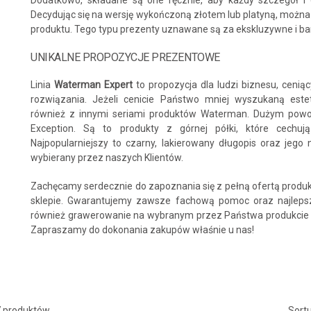
Dodatkowo, składane są one ręcznie, aby każdy szczegół i 
Decydując się na wersję wykończoną złotem lub platyną, można
produktu. Tego typu prezenty uznawane są za ekskluzywne i ba
UNIKALNE PROPOZYCJE PREZENTOWE
Linia
Waterman Expert
to propozycja dla ludzi biznesu, cenią
rozwiązania. Jeżeli cenicie Państwo mniej wyszukaną est
również z innymi seriami produktów Waterman. Dużym powod
Exception. Są to produkty z górnej półki, które cechują
Najpopularniejszy to czarny, lakierowany długopis oraz jego 
wybierany przez naszych Klientów.
Zachęcamy serdecznie do zapoznania się z pełną ofertą pro
sklepie. Gwarantujemy zawsze fachową pomoc oraz najleps
również grawerowanie na wybranym przez Państwa produkcie 
Zapraszamy do dokonania zakupów właśnie u nas!
Sortu
7 produktów.