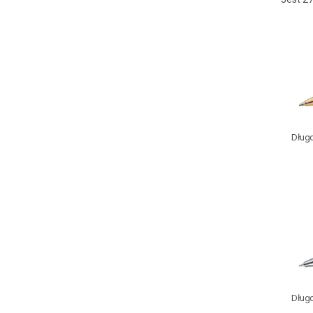
Długo
Długo