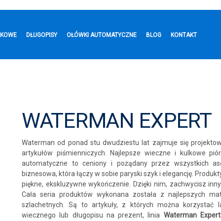
LKOWE
DŁUGOPISY
OŁÓWKI AUTOMATYCZNE
BLOG
KONTAKT
WATERMAN EXPERT
Waterman od ponad stu dwudziestu lat zajmuje się projektow
artykułów piśmienniczych. Najlepsze wieczne i kulkowe piór
automatyczne to ceniony i pożądany przez wszystkich a
biznesowa, która łączy w sobie paryski szyk i elegancję. Produkty 
piękne, ekskluzywne wykończenie. Dzięki nim, zachwycisz in
Cała seria produktów wykonana została z najlepszych mate
szlachetnych. Są to artykuły, z których można korzystać l
wiecznego lub długopisu na prezent, linia
Waterman Expert