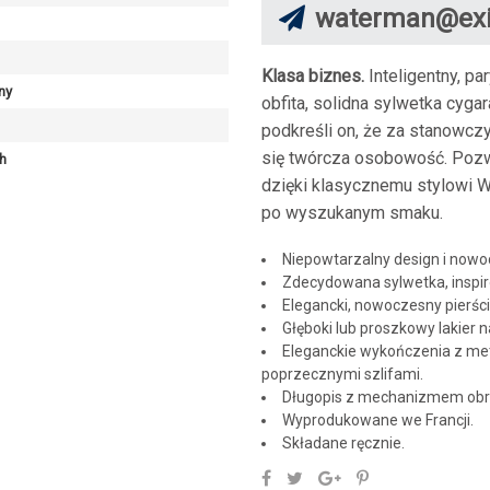
waterman@exi
Klasa biznes.
Inteligentny, pa
ny
obfita, solidna sylwetka cyga
podkreśli on, że za stanowcz
się twórcza osobowość. Pozw
h
dzięki klasycznemu stylowi W
po wyszukanym smaku.
Niepowtarzalny design i nowo
Zdecydowana sylwetka, inspi
Elegancki, nowoczesny pierści
Głęboki lub proszkowy lakier 
Eleganckie wykończenia z met
poprzecznymi szlifami.
Długopis z mechanizmem ob
Wyprodukowane we Francji.
Składane ręcznie.