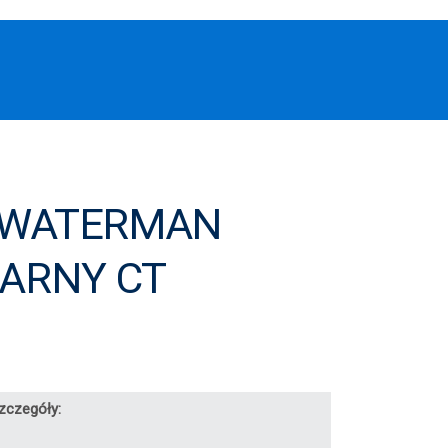
 WATERMAN
ZARNY CT
zczegóły: