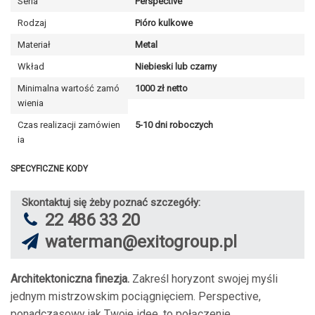
Seria
Perspective
Rodzaj
Pióro kulkowe
Materiał
Metal
Wkład
Niebieski lub czarny
Minimalna wartość zamó
1000 zł netto
wienia
Czas realizacji zamówien
5-10 dni roboczych
ia
SPECYFICZNE KODY
Skontaktuj się żeby poznać szczegóły:
22 486 33 20
waterman@exitogroup.pl
Architektoniczna finezja.
Zakreśl horyzont swojej myśli
jednym mistrzowskim pociągnięciem. Perspective,
ponadczasowy jak Twoje idee, to połączenie