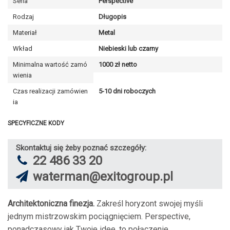
Seria
Perspective
Rodzaj
Długopis
Materiał
Metal
Wkład
Niebieski lub czarny
Minimalna wartość zamó
1000 zł netto
wienia
Czas realizacji zamówien
5-10 dni roboczych
ia
SPECYFICZNE KODY
Skontaktuj się żeby poznać szczegóły:
22 486 33 20
waterman@exitogroup.pl
Architektoniczna finezja.
Zakreśl horyzont swojej myśli
jednym mistrzowskim pociągnięciem. Perspective,
ponadczasowy jak Twoje idee, to połączenie